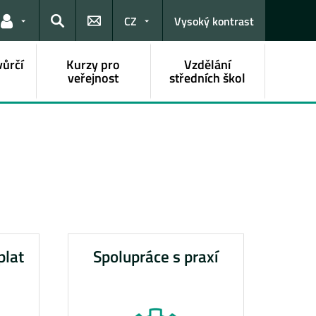
CZ
Vysoký kontrast
Odkazy pro uživatele
Hledat
vůrčí
Kurzy pro
Vzdělání
veřejnost
středních škol
plat
Spolupráce s praxí