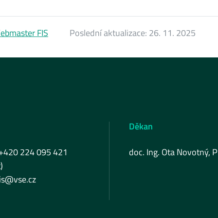
ebmaster FIS
Poslední aktualizace:
26. 11. 2025
Děkan
 +420 224 095 421
doc. Ing. Ota Novotný, P
)
fis@vse.cz