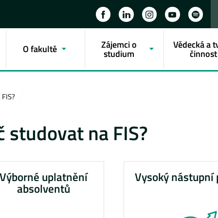
Zájemci o
Vědecká a t
O fakultě
studium
činnost
 FIS?
č studovat na FIS?
Výborné uplatnění
Vysoký nástupní 
absolventů