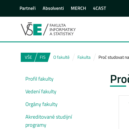
Partneři
Absolventi
MERCH
4CAST
VŠE
FIS
O fakultě
Fakulta
Proč studovat na
Pro
Profil fakulty
Vedení fakulty
Orgány fakulty
Akreditované studijní
programy