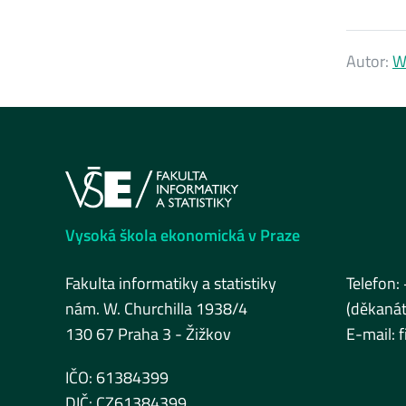
Autor:
W
Vysoká škola ekonomická v Praze
Fakulta informatiky a statistiky
Telefon:
nám. W. Churchilla 1938/4
(děkanát
130 67 Praha 3 - Žižkov
E-mail:
IČO: 61384399
DIČ: CZ61384399