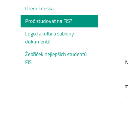
Úřední deska
Proč studovat na FIS?
Logo fakulty a šablony
dokumentů
Žebříček nejlepších studentů
N
FIS
m