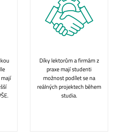
ukou
Díky lektorům a firmám z
dle
praxe mají studenti
 mají
možnost podílet se na
šší
reálných projektech během
VŠE.
studia.