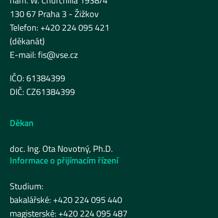
nám. W. Churchilla 1938/4
130 67 Praha 3 - Žižkov
Telefon: +420 224 095 421
(děkanát)
E-mail:
fis@vse.cz
IČO: 61384399
DIČ: CZ61384399
Děkan
doc. Ing. Ota Novotný, Ph.D.
Informace o přijímacím řízení
Studium:
bakalářské: +420 224 095 440
magisterské: +420 224 095 487