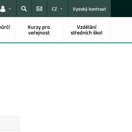
CZ
Vysoký kontrast
Odkazy pro uživatele
Hledat
vůrčí
Kurzy pro
Vzdělání
veřejnost
středních škol