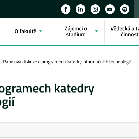
Zájemci o
Vědecká a t
O fakultě
studium
činnost
Panelová diskuze o programech katedry informačních technologií
rogramech katedry
gií