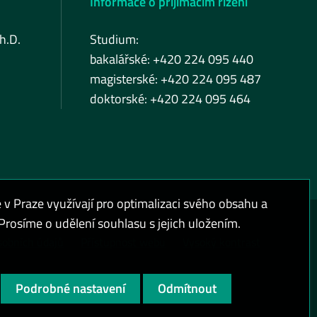
Informace o přijímacím řízení
h.D.
Studium:
bakalářské: +420 224 095 440
magisterské: +420 224 095 487
doktorské: +420 224 095 464
 Praze využívají pro optimalizaci svého obsahu a
rosíme o udělení souhlasu s jejich uložením.
sobních údajů
Přístupnost webu
Vysoký kontrast
Podrobné nastavení
Odmítnout