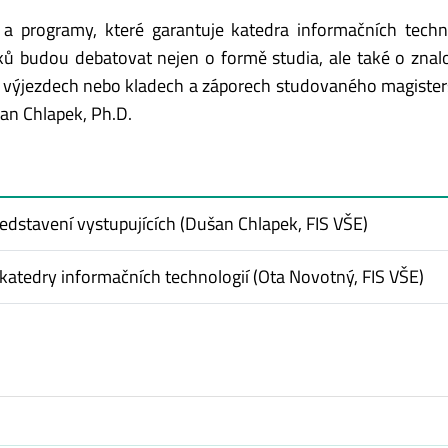
 programy, které garantuje katedra informačních techno
íků budou debatovat nejen o formě studia, ale také o znal
ch výjezdech nebo kladech a záporech studovaného magiste
an Chlapek, Ph.D.
ředstavení vystupujících (Dušan Chlapek, FIS VŠE)
atedry informačních technologií (Ota Novotný, FIS VŠE)