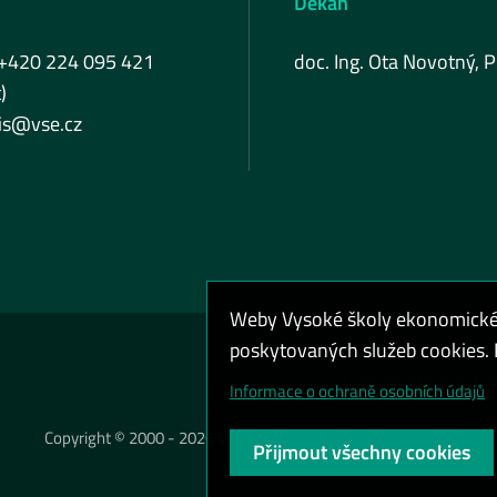
Děkan
 +420 224 095 421
doc. Ing. Ota Novotný, P
)
fis@vse.cz
Weby Vysoké školy ekonomické v
poskytovaných služeb cookies. P
Cookies a ochrana o
Informace o ochraně osobních údajů
Copyright © 2000 - 2026 Vysoká škola ekonomická v Praze
Přijmout všechny cookies