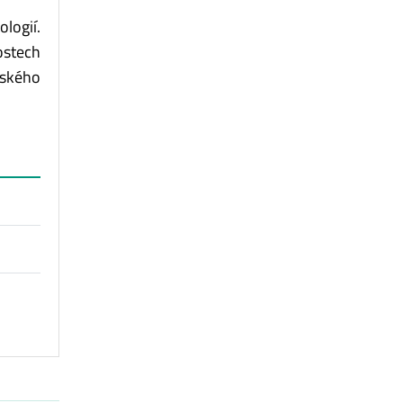
logií.
ostech
rského