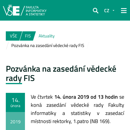
CZ
Hledat
VŠE
FIS
Aktuality
Pozvánka na zasedání vědecké rady FIS
Pozvánka na zasedání vědecké
rady FIS
Ve čtvrtek
14. února 2019 od 13 hodin
se
14.
koná zasedání vědecké rady Fakulty
února
informatiky a statistiky v zasedací
místnosti rektorky, 1.patro (NB 169).
2019