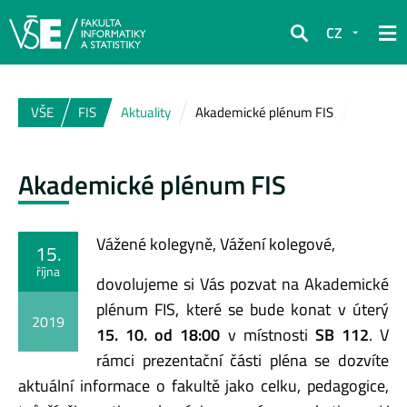
CZ
Hledat
VŠE
FIS
Aktuality
Akademické plénum FIS
Akademické plénum FIS
Vážené kolegyně, Vážení kolegové,
15.
října
dovolujeme si Vás pozvat na Akademické
plénum FIS, které se bude konat v úterý
2019
15. 10. od 18:00
v místnosti
SB 112
. V
rámci prezentační části pléna se dozvíte
aktuální informace o fakultě jako celku, pedagogice,