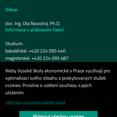
Děkan
doc. Ing. Ota Novotný, Ph.D.
Informace o přijímacím řízení
Studium:
bakalářské: +420 224 095 440
magisterské: +420 224 095 487
doktorské: +420 224 095 464
Weby Vysoké školy ekonomické v Praze využívají pro
optimalizaci svého obsahu a poskytovaných služeb
cookies. Prosíme o udělení souhlasu s jejich
Admin
uložením.
Cookies a ochrana osobních údajů
Informace o ochraně osobních údajů
Přístupnost webu
Přijmout všechny cookies