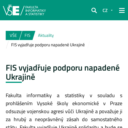
CZ
Hledat
VŠE
FIS
Aktuality
FIS vyjadřuje podporu napadené Ukrajině
FIS vyjadřuje podporu napadené
Ukrajině
Fakulta informatiky a statistiky v souladu s
prohlášením Vysoké školy ekonomické v Praze
odsuzuje vojenskou agresi vůči Ukrajině a považuje ji
za hrubý a neoprávněný zásah do samostatného
státu. Fakulta vyjadřuje Ukrajině solidaritu a bude se