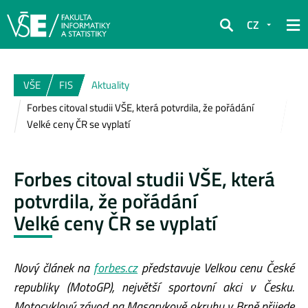
CZ
Hledat
VŠE
FIS
Aktuality
Forbes citoval studii VŠE, která potvrdila, že pořádání
Velké ceny ČR se vyplatí
Forbes citoval studii VŠE, která
potvrdila, že pořádání
Velké ceny ČR se vyplatí
Nový článek na
forbes.cz
představuje
Velkou cenu České
republiky (MotoGP), největší sportovní akci v Česku.
Motocyklový závod na Masarykově okruhu v Brně přijede