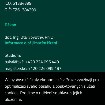
IČO: 61384399
DIČ: CZ61384399
Děkan
doc. Ing. Ota Novotný, Ph.D.
Informace o přijímacím řízení
Studium:
bakalářské: +420 224 095 440
magisterské: +420 224 095 487
doktorské: +420 224 095 464
Weby Vysoké školy ekonomické v Praze využívají pro
optimalizaci svého obsahu a poskytovaných služeb
cookies. Prosíme o udělení souhlasu s jejich
Admin
uložením.