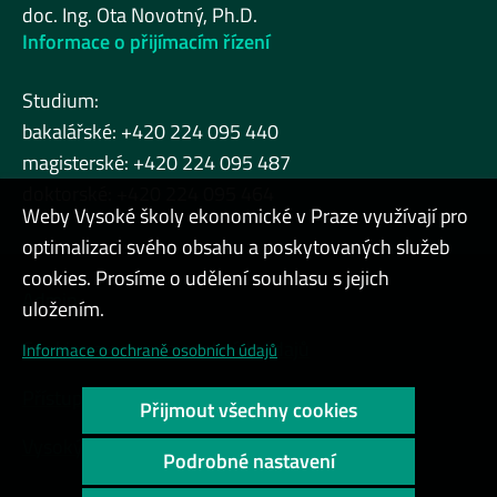
doc. Ing. Ota Novotný, Ph.D.
Informace o přijímacím řízení
Studium:
bakalářské: +420 224 095 440
magisterské: +420 224 095 487
doktorské: +420 224 095 464
Weby Vysoké školy ekonomické v Praze využívají pro
optimalizaci svého obsahu a poskytovaných služeb
cookies. Prosíme o udělení souhlasu s jejich
Admin
uložením.
Cookies a ochrana osobních údajů
Informace o ochraně osobních údajů
Přístupnost webu
Přijmout všechny cookies
Vysoký kontrast
Podrobné nastavení