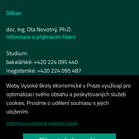
Děkan
doc. Ing. Ota Novotný, Ph.D.
Informace o přijímacím řízení
Studium:
bakalářské: +420 224 095 440
magisterské: +420 224 095 487
doktorské: +420 224 095 464
Weby Vysoké školy ekonomické v Praze využívají pro
optimalizaci svého obsahu a poskytovaných služeb
cookies. Prosíme o udělení souhlasu s jejich
Admin
uložením.
Cookies a ochrana osobních údajů
Informace o ochraně osobních údajů
Přístupnost webu