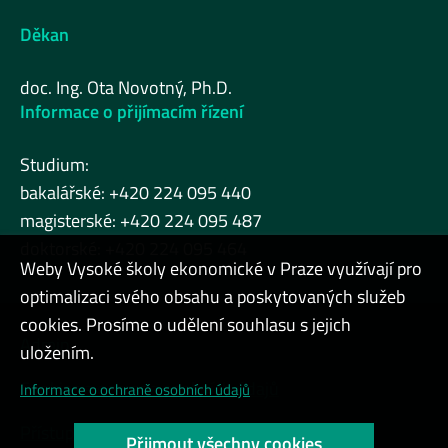
Děkan
doc. Ing. Ota Novotný, Ph.D.
Informace o přijímacím řízení
Studium:
bakalářské: +420 224 095 440
magisterské: +420 224 095 487
doktorské: +420 224 095 464
Weby Vysoké školy ekonomické v Praze využívají pro
optimalizaci svého obsahu a poskytovaných služeb
cookies. Prosíme o udělení souhlasu s jejich
Admin
uložením.
Cookies a ochrana osobních údajů
Informace o ochraně osobních údajů
Přístupnost webu
Přijmout všechny cookies