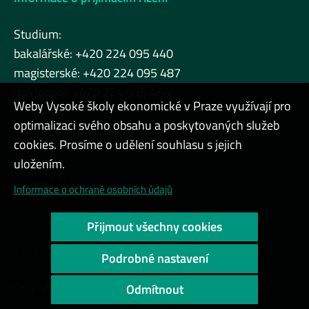
Studium:
bakalářské: +420 224 095 440
magisterské: +420 224 095 487
doktorské: +420 224 095 464
Weby Vysoké školy ekonomické v Praze využívají pro
optimalizaci svého obsahu a poskytovaných služeb
cookies. Prosíme o udělení souhlasu s jejich
Admin
uložením.
Cookies a ochrana osobních údajů
Informace o ochraně osobních údajů
Přístupnost webu
Přijmout všechny cookies
Vysoký kontrast
Podrobné nastavení
Copyright © 2000 - 2026 Vysoká škola ekonomická v Praze
Odmítnout