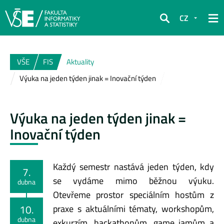
CZ
Hledat
VŠE
FIS
Aktuality
Výuka na jeden týden jinak = Inovační týden
Výuka na jeden týden jinak =
Inovační týden
Každý semestr nastává jeden týden, kdy
7.
se vydáme mimo běžnou výuku.
dubna
Otevřeme prostor speciálním hostům z
10.
praxe s aktuálními tématy, workshopům,
dubna
exkurzím, hackathonům, game jamům a