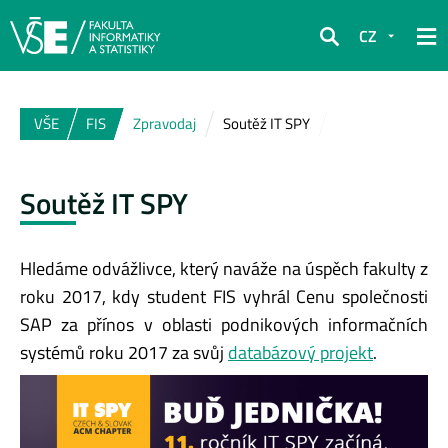
CZ
Hledat
VŠE
FIS
Zpravodaj
Soutěž IT SPY
Soutěž IT SPY
Hledáme odvážlivce, který naváže na úspěch fakulty z
roku 2017, kdy student FIS vyhrál Cenu společnosti
SAP za přínos v oblasti podnikových informačních
systémů roku 2017 za svůj
databázový projekt
.