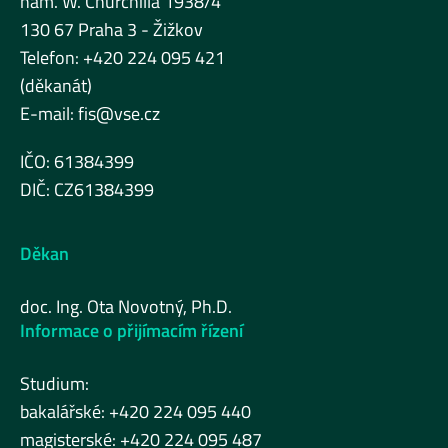
nám. W. Churchilla 1938/4
130 67 Praha 3 - Žižkov
Telefon: +420 224 095 421
(děkanát)
E-mail:
fis@vse.cz
IČO: 61384399
DIČ: CZ61384399
Děkan
doc. Ing. Ota Novotný, Ph.D.
Informace o přijímacím řízení
Studium:
bakalářské: +420 224 095 440
magisterské: +420 224 095 487