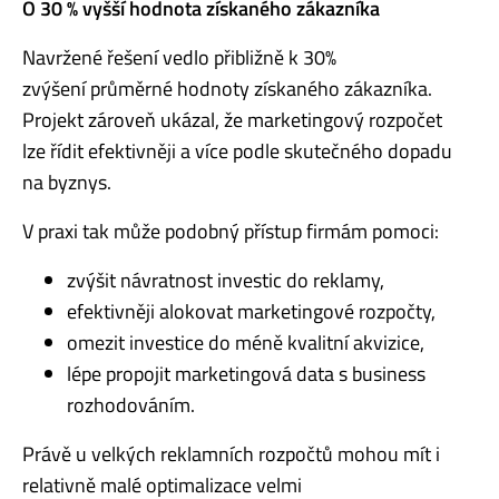
O 30 % vyšší hodnota získaného zákazníka
Navržené řešení vedlo př
ibli
žně k 30%
zvýšení průměrn
é
hodnoty získan
é
ho zákazníka.
Projekt zároveň ukázal, že marketingový rozpočet
lze řídit efektivněji a více podle skutečn
é
ho dopadu
na byznys.
V praxi tak může podobný přístup firmám pomoci:
zvýšit návratnost investic do reklamy,
efektivněji alokovat marketingov
é
rozpoč
ty,
omezit investice do méně kvalitní akvizice,
lépe propojit marketingová data s business
rozhodováním.
Právě u velkých reklamních rozpočtů mohou mít i
relativně malé optimalizace velmi