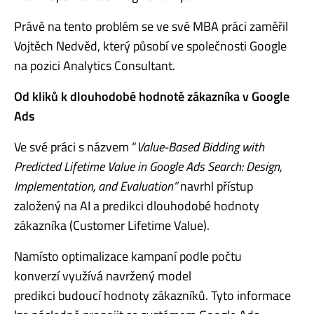
Právě
na tento probl
é
m se ve sv
é
MBA pr
áci zaměřil
Vojtě
ch Nedv
ěd, který pů
sob
í ve společnosti Google
na pozici Analytics Consultant.
Od kliků k dlouhodobé hodnotě zákazníka v Google
Ads
Ve sv
é
práci s názvem
“
Value-Based Bidding with
Predicted Lifetime Value in Google Ads Search: Design,
Implementation, and Evaluation
”
navrhl přístup
založený na AI a predikci dlouhodob
é
hodnoty
zákazní
ka (Customer Lifetime Value).
Namísto optimalizace kampaní podle počtu
konverzí využívá navržený model
predikci
budoucí hodnoty zákazníků. Tyto informace