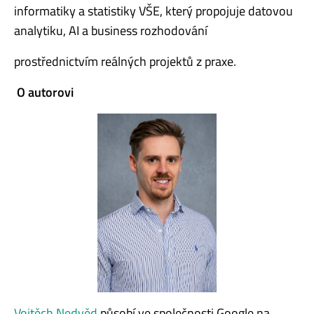
informatiky a statistiky VŠE, který propojuje datovou
analytiku, AI a business rozhodování
prostřednictvím reálných projektů z praxe.
O autorovi
Vojtě
ch Nedv
ěd
pů
sob
í ve společnosti Google na