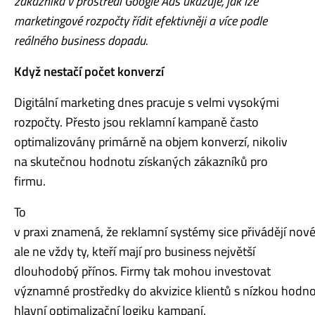
zákazníka v prostředí Google Ads
ukazuje, jak lze
marketingov
é
rozpoč
ty
řídit efektivněji a více podle
reáln
é
ho business dopadu.
Když
nesta
čí poč
et konverz
í
Digitální marketing dnes pracuje s velmi vysokými
rozpočty. Přesto jsou reklamní kampaně často
optimalizovány primárně na objem konverzí, nikoliv
na skutečnou hodnotu získaných zákazníků pro
firmu.
To
v praxi znamená, že reklamní syst
é
my sice přivádějí nov
ale ne vždy ty, kteří mají pro business největší
dlouhodobý přínos. Firmy tak mohou investovat
významn
é
prostředky do akvizice klientů s nízkou hodno
hlavní optimalizační logiku kampaní.