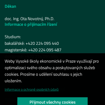
Děkan
doc. Ing. Ota Novotný, Ph.D.
Informace o přijímacím řízení
Studium:
bakalářské: +420 224 095 440
magisterské: +420 224 095 487
doktorské: +420 224 095 464
Weby Vysoké školy ekonomické v Praze využívají pro
optimalizaci svého obsahu a poskytovaných služeb
cookies. Prosíme o udělení souhlasu s jejich
Admin
uložením.
Cookies a ochrana osobních údajů
Informace o ochraně osobních údajů
Přístupnost webu
Přijmout všechny cookies