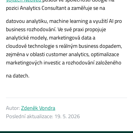
pozici Analytics Consultant a zaměřuje se na
datovou analytiku, machine learning a využití AI pro
business rozhodování. Ve sv
é
praxi propojuje
analytick
é
modely, marketingov
á
data a
cloudov
é
technologie s reálným business dopadem,
zejm
é
na v oblasti customer analytics, optimalizace
marketingových investic a rozhodování založen
é
ho
na datech.
Autor:
Zdeněk Vondra
Poslední aktualizace:
19. 5. 2026