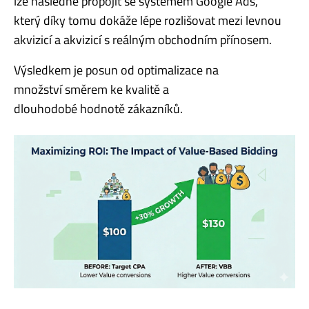
lze následně propojit se systémem Google Ads,
který díky tomu dokáže lépe rozlišovat mezi levnou
akvizicí a akvizicí s reálným obchodním přínosem.
Výsledkem je posun od optimalizace na
množství směrem ke kvalitě a
dlouhodobé hodnotě zákazníků.