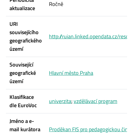
Ročně
aktualizace
URI
souvisejícího
http://ruian.linked.opendata.cz/reso
geografického
území
Související
geografické
Hlavní město Praha
území
Klasifikace
univerzita
;
vzdělávací program
dle EuroVoc
Jméno a e-
mail kurátora
Proděkan FIS pro pedagogickou činn