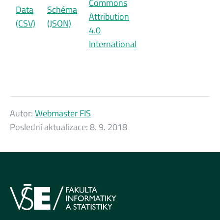
Commons
Data
Schéma
Attribution
(CSV)
(JSON)
4.0
International
Autor:
Webmaster FIS
Poslední aktualizace:
8. 9. 2018