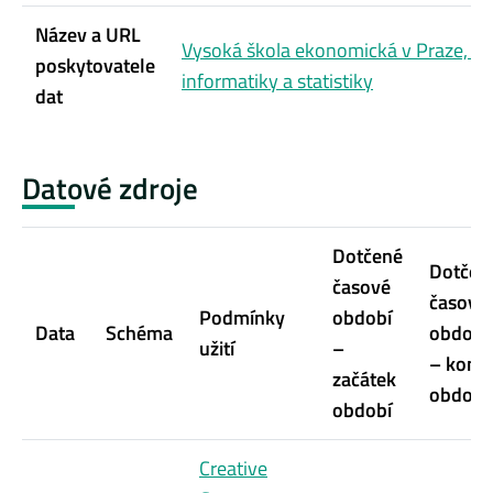
Název a URL
Vysoká škola ekonomická v Praze, Fa
poskytovatele
informatiky a statistiky
dat
Datové zdroje
Dotčené
Dotčen
časové
časové
Podmínky
období
Data
Schéma
období
užití
–
– kone
začátek
období
období
Creative