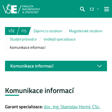
CZ
Hledat
VŠE
FIS
Zájemci o studium
Magisterské studium
Studijní průvodce
Vedlejší specializace
Komunikace informací
Komunikace informací
Komunikace informací
Garant specializace:
doc. Ing. Stanislav Horný, CSc.