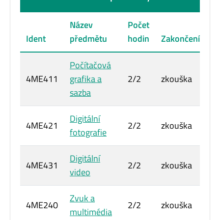
Název
Počet
P
Ident
předmětu
hodin
Zakončení
kr
Počítačová
4ME411
grafika a
2/2
zkouška
6
sazba
Digitální
4ME421
2/2
zkouška
6
fotografie
Digitální
4ME431
2/2
zkouška
6
video
Zvuk a
4ME240
2/2
zkouška
5
multimédia