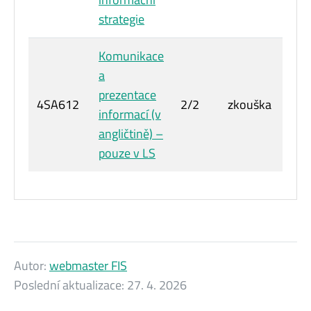
strategie
Komunikace
a
prezentace
4SA612
2/2
zkouška
6
informací (v
angličtině) –
pouze v LS
Autor:
webmaster FIS
Poslední aktualizace:
27. 4. 2026