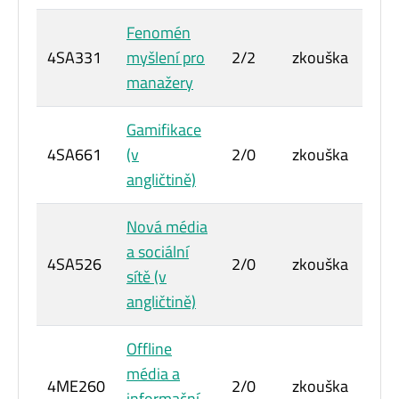
Fenomén
4SA331
myšlení pro
2/2
zkouška
6
manažery
Gamifikace
4SA661
(v
2/0
zkouška
3
angličtině)
Nová média
a sociální
4SA526
2/0
zkouška
3
sítě (v
angličtině)
Offline
média a
4ME260
2/0
zkouška
3
informační