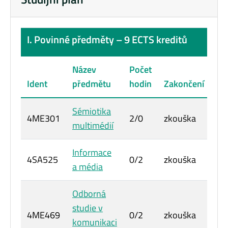
I. Povinné předměty – 9 ECTS kreditů
Název
Počet
Po
Ident
předmětu
hodin
Zakončení
kr
Sémiotika
4ME301
2/0
zkouška
3 
multimédií
Informace
4SA525
0/2
zkouška
3 
a média
Odborná
studie v
4ME469
0/2
zkouška
3 
komunikaci