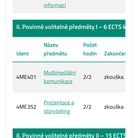
informací
II. Povinně volitelné předměty I – 6 ECTS kredi
Název
Počet
Ident
předmětu
hodin
Zakončení
Multimediální
4ME401
2/2
zkouška
komunikace
Prezentace a
4ME352
2/2
zkouška
storytelling
II. Povinně volitelné předměty II – 15 ECTS kre