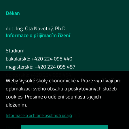
Děkan
doc. Ing. Ota Novotný, Ph.D.
Informace o přijímacím řízení
Studium:
bakalářské: +420 224 095 440
magisterské: +420 224 095 487
doktorské: +420 224 095 464
Weby Vysoké školy ekonomické v Praze využívají pro
optimalizaci svého obsahu a poskytovaných služeb
cookies. Prosíme o udělení souhlasu s jejich
Admin
uložením.
Cookies a ochrana osobních údajů
Informace o ochraně osobních údajů
Přístupnost webu