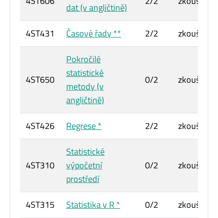
4ST606
2/2
zkouška
dat (v angličtině)
4ST431
Časové řady **
2/2
zkouška
Pokročilé
statistické
4ST650
0/2
zkouška
metody (v
angličtině)
4ST426
Regrese *
2/2
zkouška
Statistické
4ST310
výpočetní
0/2
zkouška
prostředí
4ST315
Statistika v R *
0/2
zkouška