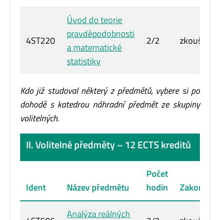
Úvod do teorie
pravděpodobnosti
4ST220
2/2
zkouška
a matematické
statistiky
Kdo již studoval některý z předmětů, vybere si po
dohodě s katedrou náhradní předmět ze skupiny
volitelných.
II. Volitelné předměty – 12 ECTS kreditů
Počet
Ident
Název předmětu
hodin
Zakončení
Analýza reálných