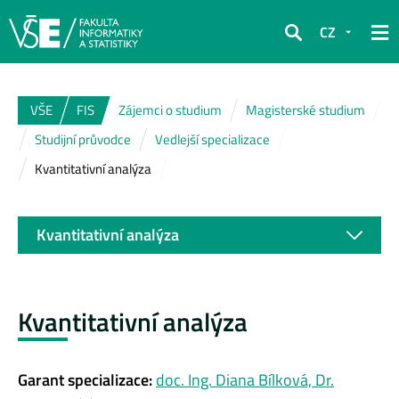
CZ
Hledat
VŠE
FIS
Zájemci o studium
Magisterské studium
Studijní průvodce
Vedlejší specializace
Kvantitativní analýza
Kvantitativní analýza
Kvantitativní analýza
Garant specializace:
doc. Ing. Diana Bílková, Dr.