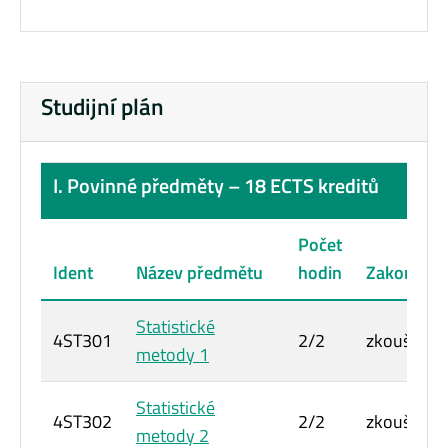
Studijní plán
I. Povinné předměty – 18 ECTS kreditů
Počet
Ident
Název předmětu
hodin
Zakončení
Statistické
4ST301
2/2
zkouška
metody 1
Statistické
4ST302
2/2
zkouška
metody 2