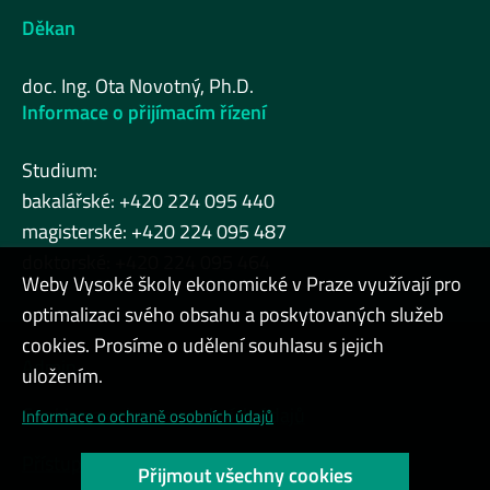
Děkan
doc. Ing. Ota Novotný, Ph.D.
Informace o přijímacím řízení
Studium:
bakalářské: +420 224 095 440
magisterské: +420 224 095 487
doktorské: +420 224 095 464
Weby Vysoké školy ekonomické v Praze využívají pro
optimalizaci svého obsahu a poskytovaných služeb
cookies. Prosíme o udělení souhlasu s jejich
Admin
uložením.
Cookies a ochrana osobních údajů
Informace o ochraně osobních údajů
Přístupnost webu
Přijmout všechny cookies