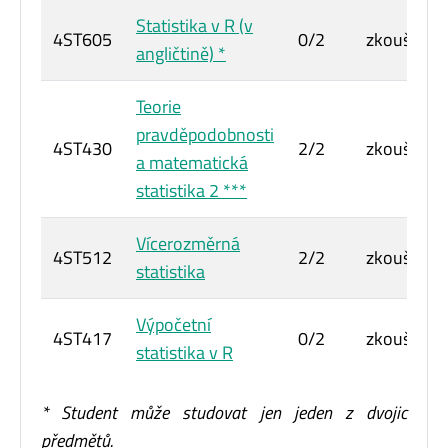
Statistika v R (v
4ST605
0/2
zkouška
angličtině) *
Teorie
pravděpodobnosti
4ST430
2/2
zkouška
a matematická
statistika 2 ***
Vícerozměrná
4ST512
2/2
zkouška
statistika
Výpočetní
4ST417
0/2
zkouška
statistika v R
* Student může studovat jen jeden z dvojic
předmětů.