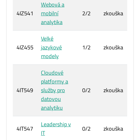
Webová a
4IZ541
mobilní
2/2
zkouška
6
analytika
Velké
4IZ455
jazykové
1/2
zkouška
6
modely
Cloudové
platformy a
4IT549
služby pro
0/2
zkouška
3
datovou
analytiku
Leadership v
4IT547
0/2
zkouška
3
IT