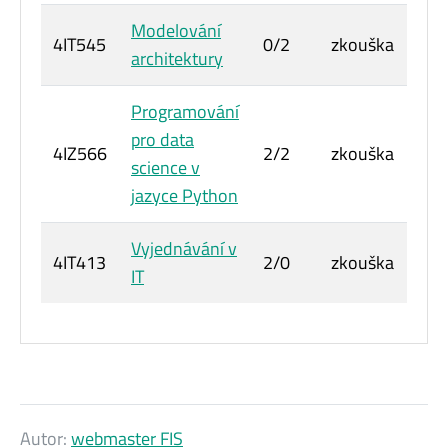
Modelování
4IT545
0/2
zkouška
3
architektury
Programování
pro data
4IZ566
2/2
zkouška
6
science v
jazyce Python
Vyjednávání v
4IT413
2/0
zkouška
3
IT
Autor:
webmaster FIS