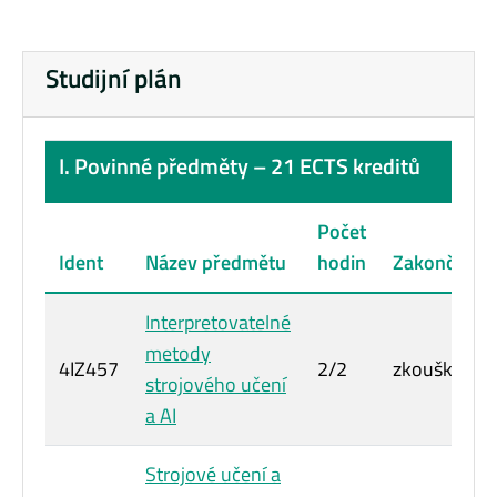
Studijní plán
I. Povinné předměty – 21 ECTS kreditů
Počet
Ident
Název předmětu
hodin
Zakončení
Interpretovatelné
metody
4IZ457
2/2
zkouška
strojového učení
a AI
Strojové učení a