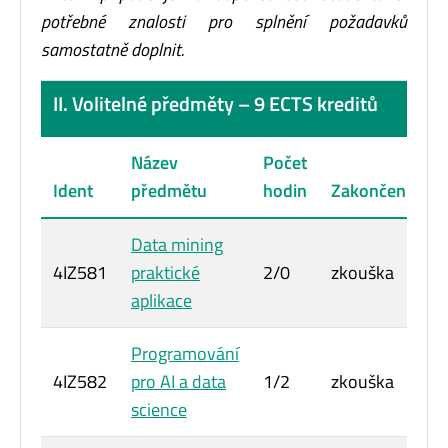
potřebné znalosti pro splnění požadavků
samostatně doplnit.
II. Volitelné předměty – 9 ECTS kreditů
Název
Počet
P
Ident
předmětu
hodin
Zakončení
k
Data mining
4IZ581
praktické
2/0
zkouška
3
aplikace
Programování
4IZ582
pro AI a data
1/2
zkouška
6
science