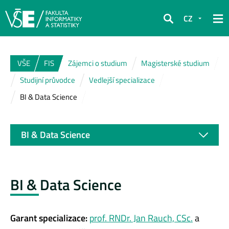
CZ
Hledat
VŠE
FIS
Zájemci o studium
Magisterské studium
Studijní průvodce
Vedlejší specializace
BI & Data Science
BI & Data Science
BI & Data Science
Garant specializace:
prof. RNDr. Jan Rauch, CSc.
a