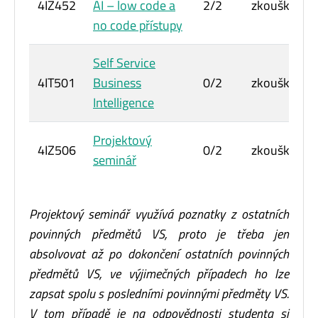
4IZ452
AI – low code a
2/2
zkouška
no code přístupy
Self Service
4IT501
Business
0/2
zkouška
Intelligence
Projektový
4IZ506
0/2
zkouška
seminář
Projektový seminář využívá poznatky z ostatních
povinných předmětů VS, proto je třeba jen
absolvovat až po dokončení ostatních povinných
předmětů VS, ve výjimečných případech ho lze
zapsat spolu s posledními povinnými předměty VS.
V tom případě je na odpovědnosti studenta si