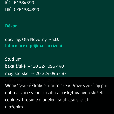
IČO: 61384399
DIČ: CZ61384399
Děkan
doc. Ing. Ota Novotný, Ph.D.
Informace o přijímacím řízení
Studium:
bakalářské: +420 224 095 440
magisterské: +420 224 095 487
doktorské: +420 224 095 464
Weby Vysoké školy ekonomické v Praze využívají pro
optimalizaci svého obsahu a poskytovaných služeb
cookies. Prosíme o udělení souhlasu s jejich
Admin
uložením.