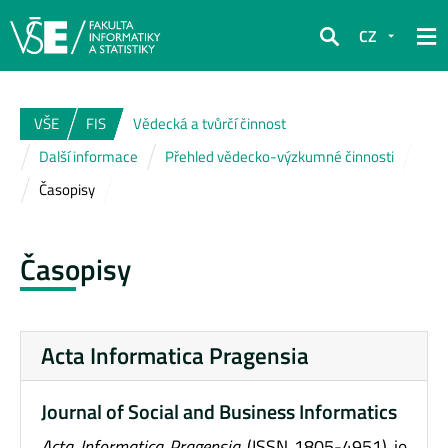
CZ
Hledat
VŠE
FIS
Vědecká a tvůrčí činnost
Další informace
Přehled vědecko-výzkumné činnosti
Časopisy
Časopisy
Acta Informatica Pragensia
Journal of Social and Business Informatics
Acta Informatica Pragensia
(ISSN 1805-4951) je