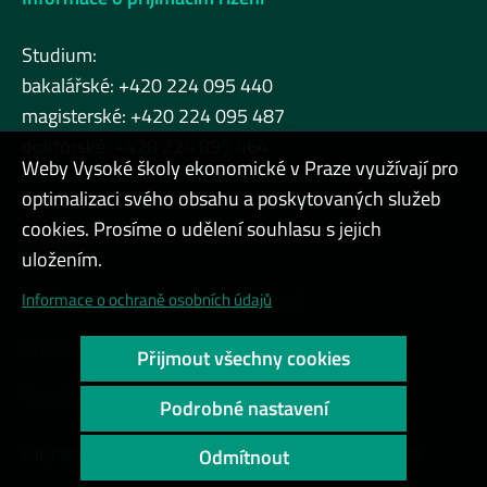
Studium:
bakalářské: +420 224 095 440
magisterské: +420 224 095 487
doktorské: +420 224 095 464
Weby Vysoké školy ekonomické v Praze využívají pro
optimalizaci svého obsahu a poskytovaných služeb
cookies. Prosíme o udělení souhlasu s jejich
Admin
uložením.
Cookies a ochrana osobních údajů
Informace o ochraně osobních údajů
Přístupnost webu
Přijmout všechny cookies
Vysoký kontrast
Podrobné nastavení
Copyright © 2000 - 2026 Vysoká škola ekonomická v Praze
Odmítnout