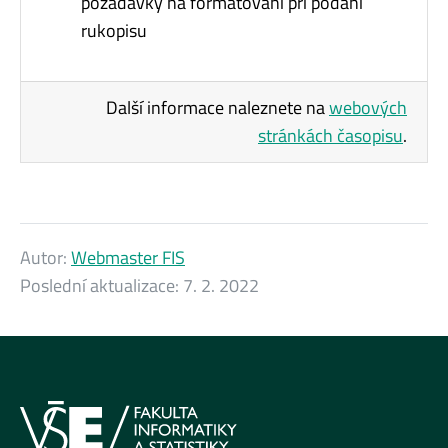
požadavky na formátování při podání
rukopisu
Další informace naleznete na
webových
stránkách časopisu
.
Autor:
Webmaster FIS
Poslední aktualizace:
7. 2. 2022