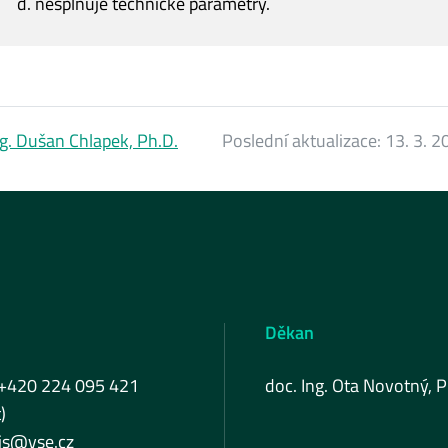
nesplňuje technické parametry.
ng. Dušan Chlapek, Ph.D.
Poslední aktualizace:
13. 3. 2
Děkan
 +420 224 095 421
doc. Ing. Ota Novotný, P
)
fis@vse.cz