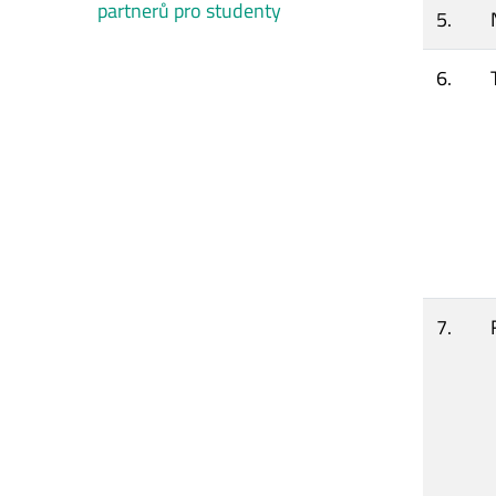
partnerů pro studenty
5.
6.
7.