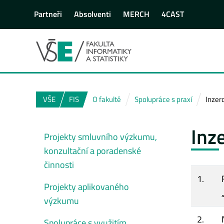
Partneři
Absolventi
MERCH
4CAST
VŠE
FIS
O fakultě
Spolupráce s praxí
Inzer
Inz
Projekty smluvního výzkumu,
konzultační a poradenské
činnosti
1.
Projekty aplikovaného
výzkumu
2.
Spolupráce s využitím