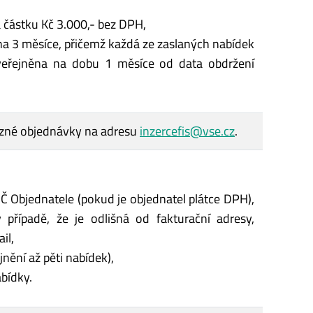
 částku Kč 3.000,- bez DPH,
 na 3 měsíce, přičemž každá ze zaslaných nabídek
veřejněna na dobu 1 měsíce od data obdržení
azné objednávky na adresu
inzercefis@vse.cz
.
IČ Objednatele (pokud je objednatel plátce DPH),
 případě, že je odlišná od fakturační adresy,
il,
nění až pěti nabídek),
abídky.