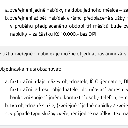
zveřejnění jedné nabídky na dobu jednoho měsíce – za
zveřejnění až pěti nabídek v rámci předplacené služby
v průběhu předplaceného období tří měsíců bude z
nabídky – za částku Kč 10.000,- bez DPH.
Službu zveřejnění nabídek je možné objednat zasláním záv
Objednávka musí obsahovat:
fakturační údaje: název objednatele, IČ Objednatele, D
fakturační adresu objednatele, doručovací adresu v
bankovní spojení, jméno kontaktní osoby, telefon, e-ma
typ objednané služby (zveřejnění jedné nabídky / zveřej
v případě typu služby zveřejnění jedné nabídky i text n