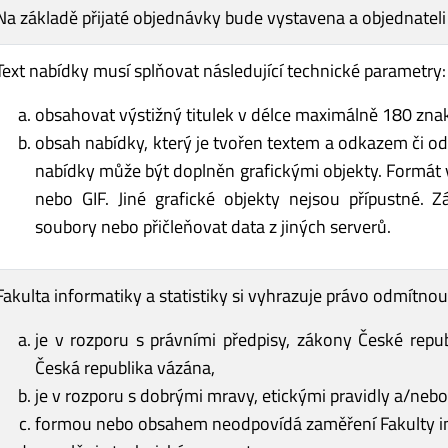
Na základě přijaté objednávky bude vystavena a objednateli 
Text nabídky musí splňovat následující technické parametry:
obsahovat výstižný titulek v délce maximálně 180 zna
obsah nabídky, který je tvořen textem a odkazem či o
nabídky může být doplněn grafickými objekty. Formát 
nebo GIF. Jiné grafické objekty nejsou přípustné. 
soubory nebo přičleňovat data z jiných serverů.
Fakulta informatiky a statistiky si vyhrazuje právo odmítno
je v rozporu s právními předpisy, zákony České repu
Česká republika vázána,
je v rozporu s dobrými mravy, etickými pravidly a/neb
formou nebo obsahem neodpovídá zaměření Fakulty inf