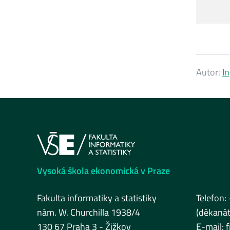
Autor:
I
Vysoká škola ekonomická v Praze
Fakulta informatiky a statistiky
Telefon:
nám. W. Churchilla 1938/4
(děkanát
130 67 Praha 3 - Žižkov
E-mail: