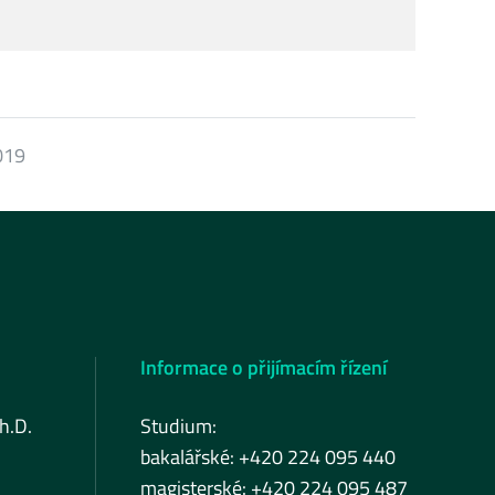
019
Informace o přijímacím řízení
h.D.
Studium:
bakalářské: +420 224 095 440
magisterské: +420 224 095 487