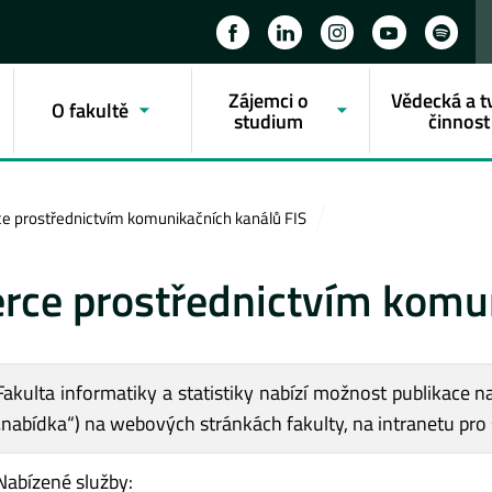
Zájemci o
Vědecká a t
O fakultě
studium
činnost
ce prostřednictvím komunikačních kanálů FIS
erce prostřednictvím komu
Fakulta informatiky a statistiky nabízí možnost publikace n
„nabídka“) na webových stránkách fakulty, na intranetu pro s
Nabízené služby: