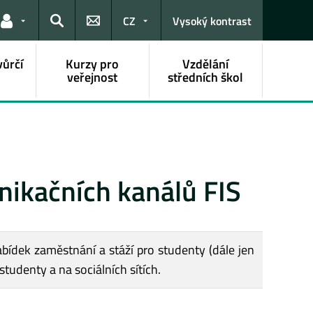
CZ
Vysoký kontrast
Odkazy pro uživatele
Hledat
vůrčí
Kurzy pro
Vzdělání
veřejnost
středních škol
nikačních kanálů FIS
abídek zaměstnání a stáží pro studenty (dále jen
tudenty a na sociálních sítích.