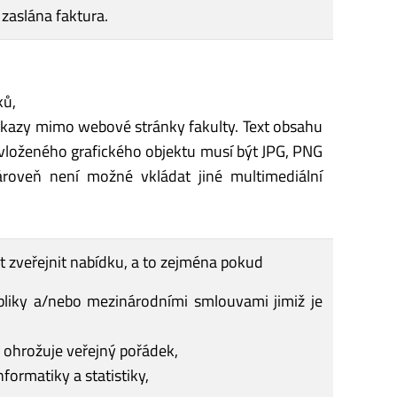
zaslána faktura.
ků,
dkazy mimo webové stránky fakulty. Text obsahu
vloženého grafického objektu musí být JPG, PNG
Zároveň není možné vkládat jiné multimediální
ut zveřejnit nabídku, a to zejména pokud
bliky a/nebo mezinárodními smlouvami jimiž je
o ohrožuje veřejný pořádek,
ormatiky a statistiky,