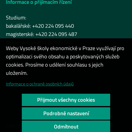
Informace o přijímacím řízení
Studium:
bakalářské: +420 224 095 440
magisterské: +420 224 095 487
doktorské: +420 224 095 464
Weby Vysoké školy ekonomické v Praze využívají pro
optimalizaci svého obsahu a poskytovaných služeb
cookies. Prosíme o udělení souhlasu s jejich
Admin
uložením.
Cookies a ochrana osobních údajů
Informace o ochraně osobních údajů
Přístupnost webu
Přijmout všechny cookies
Vysoký kontrast
Podrobné nastavení
Copyright © 2000 - 2026 Vysoká škola ekonomická v Praze
Odmítnout