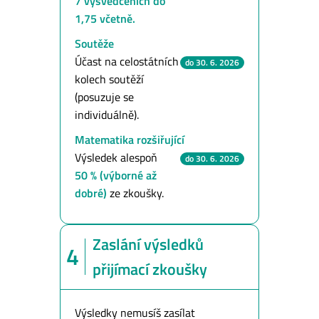
7 vysvědčeních do
1,75 včetně.
Soutěže
Účast na celostátních
do 30. 6. 2026
kolech soutěží
(posuzuje se
individuálně).
Matematika rozšiřující
Výsledek alespoň
do 30. 6. 2026
50 % (výborné až
dobré)
ze zkoušky.
Zaslání výsledků
4
přijímací zkoušky
Výsledky nemusíš zasílat