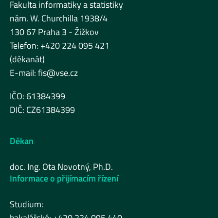
Fakulta informatiky a statistiky
nám. W. Churchilla 1938/4
130 67 Praha 3 - Žižkov
Telefon: +420 224 095 421
(děkanát)
E-mail:
fis@vse.cz
IČO: 61384399
DIČ: CZ61384399
Děkan
doc. Ing. Ota Novotný, Ph.D.
Informace o přijímacím řízení
Studium:
bakalářské: +420 224 095 440