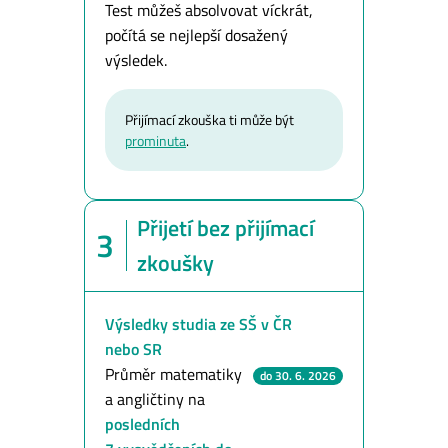
Test můžeš absolvovat víckrát,
počítá se nejlepší dosažený
výsledek.
Přijímací zkouška ti může být
prominuta
.
Přijetí bez přijímací
3
zkoušky
Výsledky studia ze SŠ v ČR
nebo SR
Průměr matematiky
do 30. 6. 2026
a angličtiny na
posledních