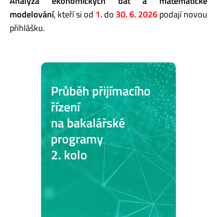
Analýza ekonomických dat a matematické
modelování
, kteří si od
1.
do
30. 6. 2026
podají novou
přihlášku.
Průběh přijímacího
řízení
na bakalářské
programy
2. kolo