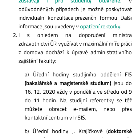
zůstávají i pro studenty otevřené
.
V
odůvodněných případech je možné poskytovat
individuální konzultace prezenční formou. Další
informace jsou uvedeny v
opatření rektorky
.
I s ohledem na doporučení ministra
zdravotnictví ČR využívat v maximální míře práci
z domova dochází k úpravě administrativního
zajištění fakulty:
a) Úřední hodiny studijního oddělení FIS
(bakalářské a magisterské studium)
jsou do
16. 12. 2020 vždy v pondělí a ve středu od 9
do 11 hodin. Na studijní referentky se též
můžete obracet e-mailem, nebo přes
kontaktní centrum v InSIS.
b) Úřední hodiny J. Krajíčkové (
doktorské