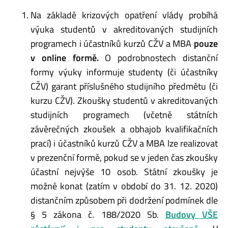
Na základě krizových opatření vlády probíhá
výuka studentů v akreditovaných studijních
programech i účastníků kurzů CŽV a MBA
pouze
v online formě.
O podrobnostech distanční
formy výuky informuje studenty (či účastníky
CŽV) garant příslušného studijního předmětu (či
kurzu CŽV). Zkoušky studentů v akreditovaných
studijních programech (včetně státních
závěrečných zkoušek a obhajob kvalifikačních
prací) i účastníků kurzů CŽV a MBA lze realizovat
v prezenční formě, pokud se v jeden čas zkoušky
účastní nejvýše 10 osob. Státní zkoušky je
možné konat (zatím v období do 31. 12. 2020)
distančním způsobem při dodržení podmínek dle
§ 5 zákona č. 188/2020 Sb.
Budovy VŠE