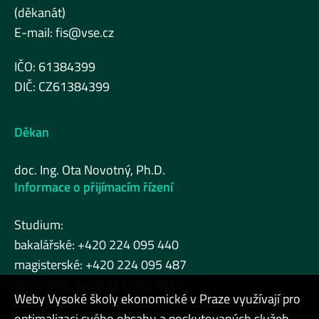
(děkanát)
E-mail:
fis@vse.cz
IČO: 61384399
DIČ: CZ61384399
Děkan
doc. Ing. Ota Novotný, Ph.D.
Informace o přijímacím řízení
Studium:
bakalářské: +420 224 095 440
magisterské: +420 224 095 487
doktorské: +420 224 095 464
Weby Vysoké školy ekonomické v Praze využívají pro
optimalizaci svého obsahu a poskytovaných služeb