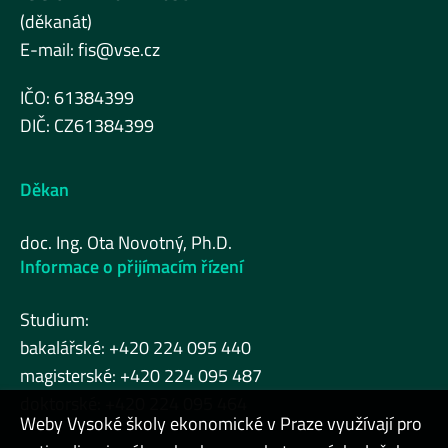
(děkanát)
E-mail:
fis@vse.cz
IČO: 61384399
DIČ: CZ61384399
Děkan
doc. Ing. Ota Novotný, Ph.D.
Informace o přijímacím řízení
Studium:
bakalářské: +420 224 095 440
magisterské: +420 224 095 487
doktorské: +420 224 095 464
Weby Vysoké školy ekonomické v Praze využívají pro