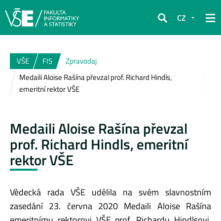
CZ
Hledat
VŠE
FIS
Zpravodaj
Medaili Aloise Rašína převzal prof. Richard Hindls,
emeritní rektor VŠE
Medaili Aloise Rašína převzal
prof. Richard Hindls, emeritní
rektor VŠE
Vědecká rada VŠE udělila na svém slavnostním
zasedání 23. června 2020 Medaili Aloise Rašína
emeritnímu rektorovi VŠE prof. Richardu Hindlsovi.