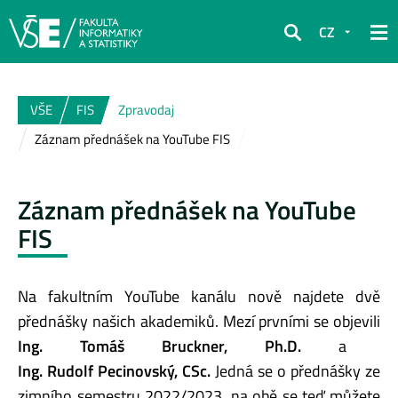
CZ
Hledat
VŠE
FIS
Zpravodaj
Záznam přednášek na YouTube FIS
Záznam přednášek na YouTube
FIS
Na fakultním YouTube kanálu nově najdete dvě
přednášky našich akademiků. Mezí prvními se objevili
Ing. Tomáš Bruckner, Ph.D.
a
Ing. Rudolf Pecinovský, CSc.
Jedná se o přednášky ze
zimního semestru 2022/2023, na obě se teď můžete