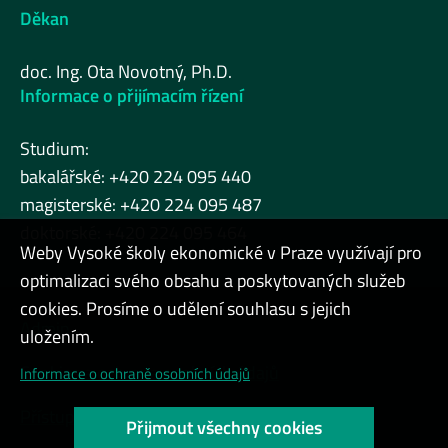
Děkan
doc. Ing. Ota Novotný, Ph.D.
Informace o přijímacím řízení
Studium:
bakalářské: +420 224 095 440
magisterské: +420 224 095 487
doktorské: +420 224 095 464
Weby Vysoké školy ekonomické v Praze využívají pro
optimalizaci svého obsahu a poskytovaných služeb
cookies. Prosíme o udělení souhlasu s jejich
Admin
uložením.
Cookies a ochrana osobních údajů
Informace o ochraně osobních údajů
Přístupnost webu
Přijmout všechny cookies