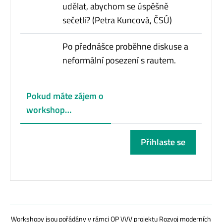
udělat, abychom se úspěšně
sečetli? (Petra Kuncová, ČSÚ)
Po přednášce proběhne diskuse a
neformální posezení s rautem.
Pokud máte zájem o
workshop…
Přihlaste se
Workshopy jsou pořádány v rámci OP VVV projektu Rozvoj moderních