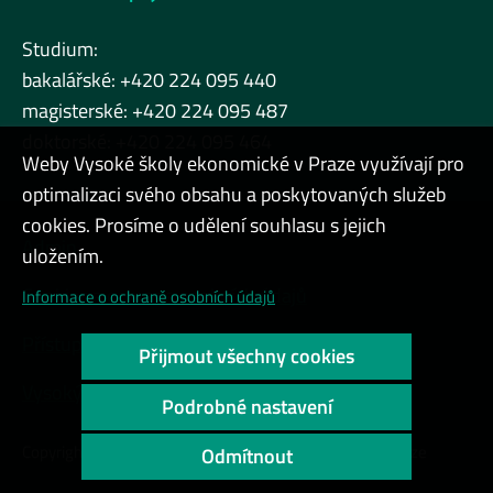
Studium:
bakalářské: +420 224 095 440
magisterské: +420 224 095 487
doktorské: +420 224 095 464
Weby Vysoké školy ekonomické v Praze využívají pro
optimalizaci svého obsahu a poskytovaných služeb
cookies. Prosíme o udělení souhlasu s jejich
Admin
uložením.
Cookies a ochrana osobních údajů
Informace o ochraně osobních údajů
Přístupnost webu
Přijmout všechny cookies
Vysoký kontrast
Podrobné nastavení
Copyright © 2000 - 2026 Vysoká škola ekonomická v Praze
Odmítnout