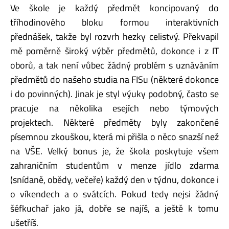
Ve škole je každý předmět koncipovaný do
tříhodinového bloku formou interaktivních
přednášek, takže byl rozvrh hezky celistvý. Překvapil
mě poměrně široký výběr předmětů, dokonce i z IT
oborů, a tak není vůbec žádný problém s uznáváním
předmětů do našeho studia na FISu (některé dokonce
i do povinných). Jinak je styl výuky podobný, často se
pracuje na několika esejích nebo týmových
projektech. Některé předměty byly zakončené
písemnou zkouškou, která mi přišla o něco snazší než
na VŠE. Velký bonus je, že škola poskytuje všem
zahraničním studentům v menze jídlo zdarma
(snídaně, obědy, večeře) každý den v týdnu, dokonce i
o víkendech a o svátcích. Pokud tedy nejsi žádný
šéfkuchař jako já, dobře se najíš, a ještě k tomu
ušetříš.