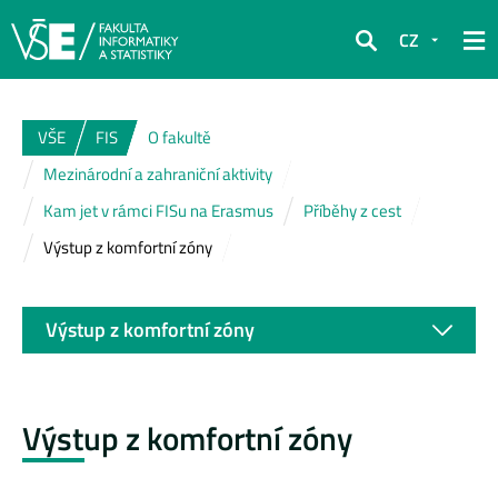
CZ
Hledat
VŠE
FIS
O fakultě
Mezinárodní a zahraniční aktivity
Kam jet v rámci FISu na Erasmus
Příběhy z cest
Výstup z komfortní zóny
Výstup z komfortní zóny
Výstup z komfortní zóny