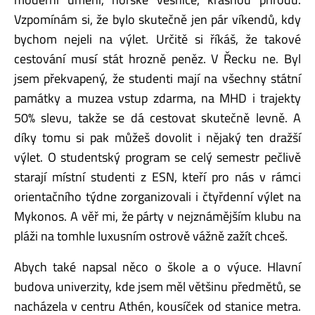
Vzpomínám si, že bylo skutečně jen pár víkendů, kdy
bychom nejeli na výlet. Určitě si říkáš, že takové
cestování musí stát hrozně peněz. V Řecku ne. Byl
jsem překvapený, že studenti mají na všechny státní
památky a muzea vstup zdarma, na MHD i trajekty
50% slevu, takže se dá cestovat skutečně levně. A
díky tomu si pak můžeš dovolit i nějaký ten dražší
výlet. O studentský program se celý semestr pečlivě
starají místní studenti z ESN, kteří pro nás v rámci
orientačního týdne zorganizovali i čtyřdenní výlet na
Mykonos. A věř mi, že párty v nejznámějším klubu na
pláži na tomhle luxusním ostrově vážně zažít chceš.
Abych také napsal něco o škole a o výuce. Hlavní
budova univerzity, kde jsem měl většinu předmětů, se
nacházela v centru Athén, kousíček od stanice metra.