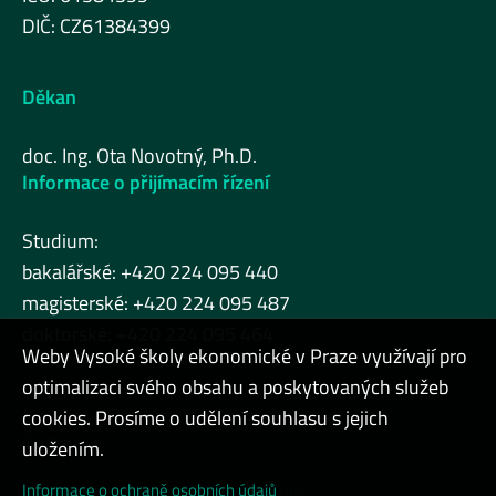
DIČ: CZ61384399
Děkan
doc. Ing. Ota Novotný, Ph.D.
Informace o přijímacím řízení
Studium:
bakalářské: +420 224 095 440
magisterské: +420 224 095 487
doktorské: +420 224 095 464
Weby Vysoké školy ekonomické v Praze využívají pro
optimalizaci svého obsahu a poskytovaných služeb
cookies. Prosíme o udělení souhlasu s jejich
Admin
uložením.
Cookies a ochrana osobních údajů
Informace o ochraně osobních údajů