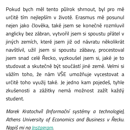
Pokud bych měl tento půlrok shrnout, byl pro mě
určitě tím nejlepším v životě. Erasmus mě posunul
nejen jako člověka, také jsem se konečně rozmluvil
anglicky bez zábran, vytvořil jsem si spoustu přátel v
jiných zemích, které jsem již od návratu několikrát
navštívil, užil jsem si spoustu zábavy, procestoval
jsem snad celé Řecko, vyzkoušel jsem si, jaké je to
studovat a skutečně být součástí jiné země. Velmi si
vážím toho, že nám VŠE umožňuje vycestovat a
určitě toho využij také. Je jedno kam pojedeš, tyhle
zkušenosti a zážitky nemá možnost zažít každý
student.
Marek Kratochvíl (Informační systémy a technologie),
Athens University of Economics and Business v Řecku.
Napiš mi na
Instagram
.