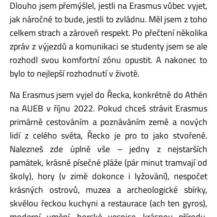
Dlouho jsem přemýšlel, jestli na Erasmus vůbec vyjet,
jak náročné to bude, jestli to zvládnu. Měl jsem z toho
celkem strach a zároveň respekt. Po přečtení několika
zpráv z výjezdů a komunikaci se studenty jsem se ale
rozhodl svou komfortní zónu opustit. A nakonec to
bylo to nejlepší rozhodnutí v životě.
Na Erasmus jsem vyjel do Řecka, konkrétně do Athén
na AUEB v říjnu 2022. Pokud chceš strávit Erasmus
primárně cestováním a poznáváním země a nových
lidí z celého světa, Řecko je pro to jako stvořené.
Nalezneš zde úplně vše – jedny z nejstarších
památek, krásné písečné pláže (pár minut tramvají od
školy), hory (v zimě dokonce i lyžování), nespočet
krásných ostrovů, muzea a archeologické sbírky,
skvělou řeckou kuchyni a restaurace (ach ten gyros),
moderní umění, horské vesnice, krásnou přírodu.