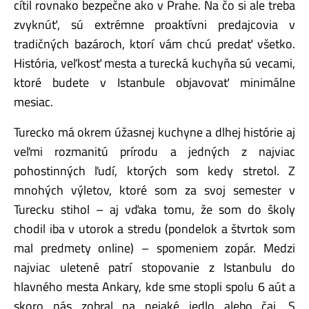
cítil rovnako bezpečne ako v Prahe. Na čo si ale treba
zvyknúť, sú extrémne proaktívni predajcovia v
tradičných bazároch, ktorí vám chcú predať všetko.
História, veľkosť mesta a turecká kuchyňa sú vecami,
ktoré budete v Istanbule objavovať minimálne
mesiac.
Turecko má okrem úžasnej kuchyne a dlhej histórie aj
veľmi rozmanitú prírodu a jedných z najviac
pohostinných ľudí, ktorých som kedy stretol. Z
mnohých výletov, ktoré som za svoj semester v
Turecku stihol – aj vďaka tomu, že som do školy
chodil iba v utorok a stredu (pondelok a štvrtok som
mal predmety online) – spomeniem zopár. Medzi
najviac uletené patrí stopovanie z Istanbulu do
hlavného mesta Ankary, kde sme stopli spolu 6 aút a
skoro nás zobral na nejaké jedlo alebo čaj. S