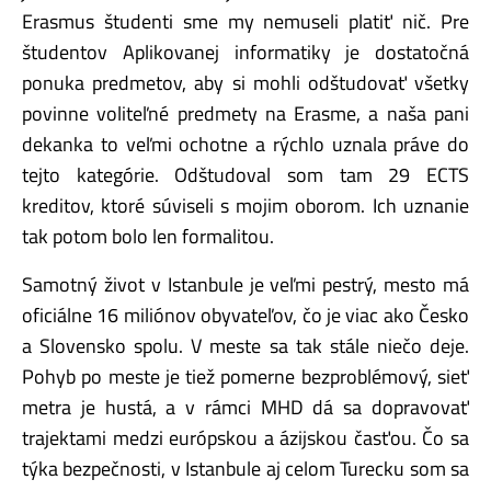
Erasmus študenti sme my nemuseli platiť nič. Pre
študentov Aplikovanej informatiky je dostatočná
ponuka predmetov, aby si mohli odštudovať všetky
povinne voliteľné predmety na Erasme, a naša pani
dekanka to veľmi ochotne a rýchlo uznala práve do
tejto kategórie. Odštudoval som tam 29 ECTS
kreditov, ktoré súviseli s mojim oborom. Ich uznanie
tak potom bolo len formalitou.
Samotný život v Istanbule je veľmi pestrý, mesto má
oficiálne 16 miliónov obyvateľov, čo je viac ako Česko
a Slovensko spolu. V meste sa tak stále niečo deje.
Pohyb po meste je tiež pomerne bezproblémový, sieť
metra je hustá, a v rámci MHD dá sa dopravovať
trajektami medzi európskou a ázijskou časťou. Čo sa
týka bezpečnosti, v Istanbule aj celom Turecku som sa