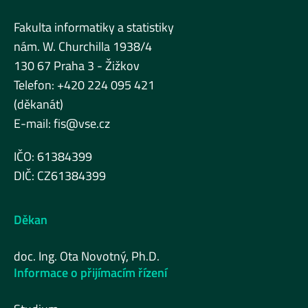
Fakulta informatiky a statistiky
nám. W. Churchilla 1938/4
130 67 Praha 3 - Žižkov
Telefon: +420 224 095 421
(děkanát)
E-mail:
fis@vse.cz
IČO: 61384399
DIČ: CZ61384399
Děkan
doc. Ing. Ota Novotný, Ph.D.
Informace o přijímacím řízení