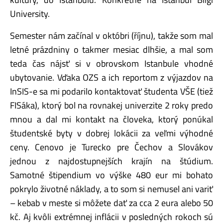
University.
Semester nám začínal v októbri (říjnu), takže som mal
letné prázdniny o takmer mesiac dlhšie, a mal som
teda čas nájsť si v obrovskom Istanbule vhodné
ubytovanie. Vďaka OZS a ich reportom z výjazdov na
InSIS-e sa mi podarilo kontaktovať študenta VŠE (tiež
FISáka), ktorý bol na rovnakej univerzite 2 roky predo
mnou a dal mi kontakt na človeka, ktorý ponúkal
študentské byty v dobrej lokácii za veľmi výhodné
ceny. Cenovo je Turecko pre Čechov a Slovákov
jednou z najdostupnejších krajín na štúdium.
Samotné štipendium vo výške 480 eur mi bohato
pokrylo životné náklady, a to som si nemusel ani variť
– kebab v meste si môžete dať za cca 2 eura alebo 50
kč. Aj kvôli extrémnej inflácii v posledných rokoch sú