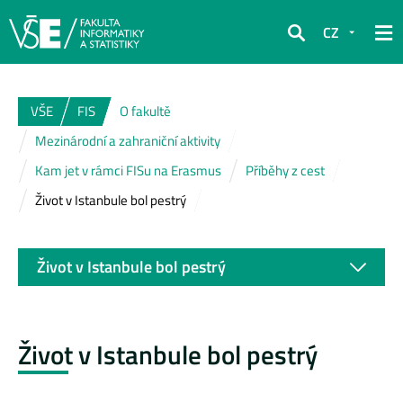
CZ
Hledat
VŠE
FIS
O fakultě
Mezinárodní a zahraniční aktivity
Kam jet v rámci FISu na Erasmus
Příběhy z cest
Život v Istanbule bol pestrý
Život v Istanbule bol pestrý
Život v Istanbule bol pestrý