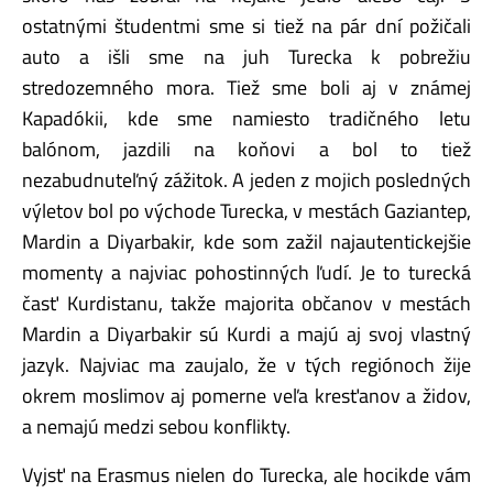
ostatnými študentmi sme si tiež na pár dní požičali
auto a išli sme na juh Turecka k pobrežiu
stredozemného mora. Tiež sme boli aj v známej
Kapadókii, kde sme namiesto tradičného letu
balónom, jazdili na koňovi a bol to tiež
nezabudnuteľný zážitok. A jeden z mojich posledných
výletov bol po východe Turecka, v mestách Gaziantep,
Mardin a Diyarbakir, kde som zažil najautentickejšie
momenty a najviac pohostinných ľudí. Je to turecká
časť Kurdistanu, takže majorita občanov v mestách
Mardin a Diyarbakir sú Kurdi a majú aj svoj vlastný
jazyk. Najviac ma zaujalo, že v tých regiónoch žije
okrem moslimov aj pomerne veľa kresťanov a židov,
a nemajú medzi sebou konflikty.
Vyjsť na Erasmus nielen do Turecka, ale hocikde vám