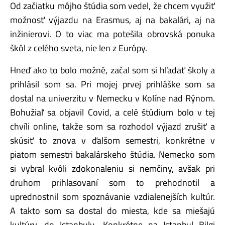
Od začiatku môjho štúdia som vedel, že chcem využiť
možnosť výjazdu na Erasmus, aj na bakalári, aj na
inžinierovi. O to viac ma potešila obrovská ponuka
škôl z celého sveta, nie len z Európy.
Hneď ako to bolo možné, začal som si hľadať školy a
prihlásil som sa. Pri mojej prvej prihláške som sa
dostal na univerzitu v Nemecku v Kolíne nad Rýnom.
Bohužiaľ sa objavil Covid, a celé štúdium bolo v tej
chvíli online, takže som sa rozhodol výjazd zrušiť a
skúsiť to znova v ďalšom semestri, konkrétne v
piatom semestri bakalárskeho štúdia. Nemecko som
si vybral kvôli zdokonaleniu si nemčiny, avšak pri
druhom prihlasovaní som to prehodnotil a
uprednostnil som spoznávanie vzdialenejších kultúr.
A takto som sa dostal do miesta, kde sa miešajú
kultúry, do Istanbulu. Konkrétne na Istanbul Bilgi